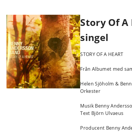
Story Of A 
singel
STORY OF A HEART
Från Albumet med s
Helen Sjöholm & Ben
Orkester
Musik Benny Anderss
Text Björn Ulvaeus
Producent Benny An