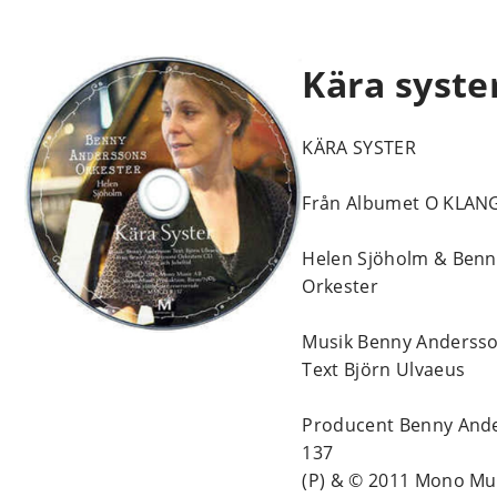
Kära syste
KÄRA SYSTER
Från Albumet O KLAN
Helen Sjöholm & Ben
Orkester
Musik Benny Anderss
Text Björn Ulvaeus
Producent Benny An
137
(P) & © 2011 Mono Mu