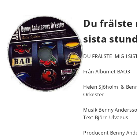
Du frälste 
sista stun
DU FRÄLSTE MIG I SI
Från Albumet BAO3
Helen Sjöholm & Ben
Orkester
Musik Benny Anderss
Text Björn Ulvaeus
Producent Benny And