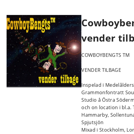
Cowboybe
vender til
COWBOYBENGTS TM
VENDER TILBAGE
Inspelad i Medelålder
Grammonfontratt Sou
Studio å Östra Söder
och on location i bl.a. 
Hammarby, Sollentuna
Spjutsjön
Mixad i Stockholm, Lo