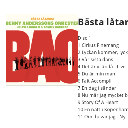
Bästa låta
Disc 1
1 Cirkus Finemang
2 Lyckan kommer, lyck
3 Vår sista dans
4 Det är vi ändå - Live
5 Du är min man
6 Fait Accompli
7 En dag i sänder
8 Nu mår jag mycket b
9 Story Of A Heart
10 En natt i Köpenha
11 Om du var jag - Ny!